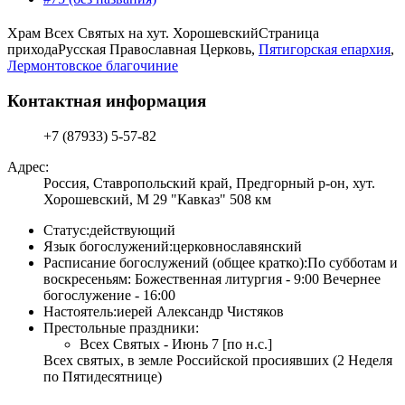
Храм Всех Святых на хут. Хорошевский
Страница
прихода
Русская Православная Церковь,
Пятигорская епархия
,
Лермонтовское благочиние
Контактная информация
+7 (87933) 5-57-82
Адрес:
Россия, Ставропольский край, Предгорный р-он, хут.
Хорошевский, М 29 "Кавказ" 508 км
Статус:
действующий
Язык богослужений:
церковнославянский
Расписание богослужений (общее кратко):
По субботам и
воскресеньям: Божественная литургия - 9:00 Вечернее
богослужение - 16:00
Настоятель:
иерей Александр Чистяков
Престольные праздники:
Всех Святых - Июнь 7 [по н.с.]
Всех святых, в земле Российской просиявших (2 Неделя
по Пятидесятнице)